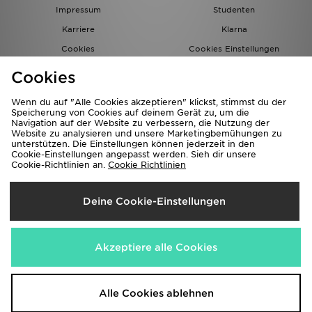
Impressum
Studenten
Karriere
Klarna
Cookies
Cookies Einstellungen
Datenschutz
Lade Die App
Cookies
Partnerprogramm
JD Blog
Wenn du auf "Alle Cookies akzeptieren" klickst, stimmst du der
Speicherung von Cookies auf deinem Gerät zu, um die
Navigation auf der Website zu verbessern, die Nutzung der
Website zu analysieren und unsere Marketingbemühungen zu
unterstützen. Die Einstellungen können jederzeit in den
Cookie-Einstellungen angepasst werden. Sieh dir unsere
Cookie-Richtlinien an.
Cookie Richtlinien
Lieferung Nach
Deine Cookie-Einstellungen
Deutschland
Wir akzeptieren folgende Zahlungsmethoden
Akzeptiere alle Cookies
Corporate Website
www.jdplc.com
Alle Cookies ablehnen
Copyright © 2026 JD Sports Alle Rechte vorbehalten