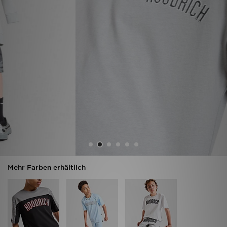
Filialfinder
Mein JD
Hilfe & Kontakt
Geschenkgutschein
Studenten
Blog
Mehr Farben erhältlich