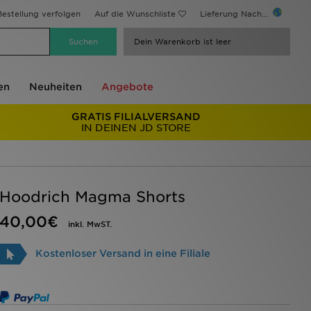
estellung verfolgen
Auf die Wunschliste
Lieferung Nach...
Dein Warenkorb ist leer
en
Neuheiten
Angebote
GRATIS FILIALVERSAND
IN DEINEN JD STORE
Hoodrich Magma Shorts
40,00€
inkl. MwST.
Kostenloser Versand in eine Filiale