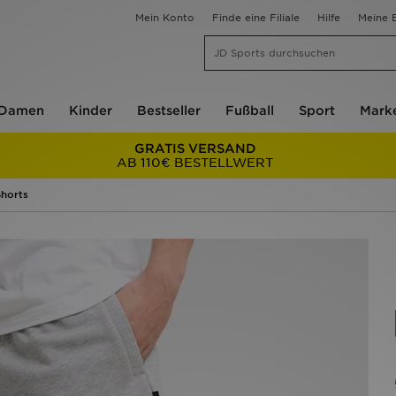
Mein Konto
Finde eine Filiale
Hilfe
Meine B
Damen
Kinder
Bestseller
Fußball
Sport
Mark
GRATIS VERSAND
AB 110€ BESTELLWERT
horts