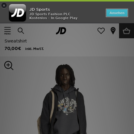
×
JD Sports
ANGEBOTE
Ansehen
JD Sports Fashion PLC
Kostenlos - In Google Play
Home
Herren
Herrenbekleidung
Kapuzenpullover
Neuheiten
adidas Fifa Fussball-weltmeisterschaft 26™ Maskottchen
Herren
Sweatshirt
70,00€
inkl. MwST.
Damen
Kinder
Bestsellers
Marken
Fußball
Sport
Lade die APP