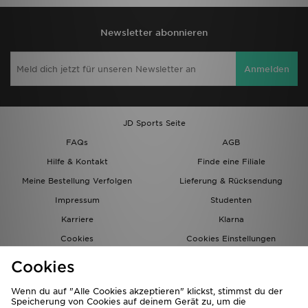
Newsletter abonnieren
Anmelden
JD Sports Seite
FAQs
AGB
Hilfe & Kontakt
Finde eine Filiale
Meine Bestellung Verfolgen
Lieferung & Rücksendung
Impressum
Studenten
Karriere
Klarna
Cookies
Cookies Einstellungen
Datenschutz
Lade Die App
Cookies
Partnerprogramm
JD Blog
Wenn du auf "Alle Cookies akzeptieren" klickst, stimmst du der
Speicherung von Cookies auf deinem Gerät zu, um die