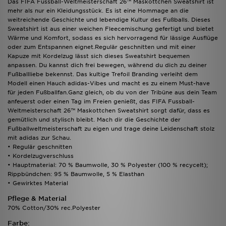
Das FIFA Fussball-Weltmeisterschaft 26™ Maskottchen Sweatshirt ist
mehr als nur ein Kleidungsstück. Es ist eine Hommage an die
weitreichende Geschichte und lebendige Kultur des Fußballs. Dieses
Sweatshirt ist aus einer weichen Fleecemischung gefertigt und bietet
Wärme und Komfort, sodass es sich hervorragend für lässige Ausflüge
oder zum Entspannen eignet.Regulär geschnitten und mit einer
Kapuze mit Kordelzug lässt sich dieses Sweatshirt bequemen
anpassen. Du kannst dich frei bewegen, während du dich zu deiner
Fußballliebe bekennst. Das kultige Trefoil Branding verleiht dem
Modell einen Hauch adidas-Vibes und macht es zu einem Must-have
für jeden Fußballfan.Ganz gleich, ob du von der Tribüne aus dein Team
anfeuerst oder einen Tag im Freien genießt, das FIFA Fussball-
Weltmeisterschaft 26™ Maskottchen Sweatshirt sorgt dafür, dass es
gemütlich und stylisch bleibt. Mach dir die Geschichte der
Fußballweltmeisterschaft zu eigen und trage deine Leidenschaft stolz
mit adidas zur Schau.
• Regulär geschnitten
• Kordelzugverschluss
• Hauptmaterial: 70 % Baumwolle, 30 % Polyester (100 % recycelt);
Rippbündchen: 95 % Baumwolle, 5 % Elasthan
• Gewirktes Material
Pflege & Material
70% Cotton/30% rec.Polyester
Farbe: