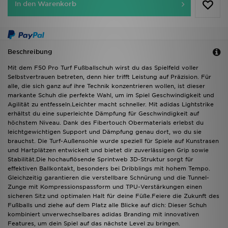
In den Warenkorb
Beschreibung
Mit dem F50 Pro Turf Fußballschuh wirst du das Spielfeld voller
Selbstvertrauen betreten, denn hier trifft Leistung auf Präzision. Für
alle, die sich ganz auf ihre Technik konzentrieren wollen, ist dieser
markante Schuh die perfekte Wahl, um im Spiel Geschwindigkeit und
Agilität zu entfesseln.Leichter macht schneller. Mit adidas Lightstrike
erhältst du eine superleichte Dämpfung für Geschwindigkeit auf
höchstem Niveau. Dank des Fibertouch Obermaterials erlebst du
leichtgewichtigen Support und Dämpfung genau dort, wo du sie
brauchst. Die Turf-Außensohle wurde speziell für Spiele auf Kunstrasen
und Hartplätzen entwickelt und bietet dir zuverlässigen Grip sowie
Stabilität.Die hochauflösende Sprintweb 3D-Struktur sorgt für
effektiven Ballkontakt, besonders bei Dribblings mit hohem Tempo.
Gleichzeitig garantieren die verstellbare Schnürung und die Tunnel-
Zunge mit Kompressionspassform und TPU-Verstärkungen einen
sicheren Sitz und optimalen Halt für deine Füße.Feiere die Zukunft des
Fußballs und ziehe auf dem Platz alle Blicke auf dich: Dieser Schuh
kombiniert unverwechselbares adidas Branding mit innovativen
Features, um dein Spiel auf das nächste Level zu bringen.