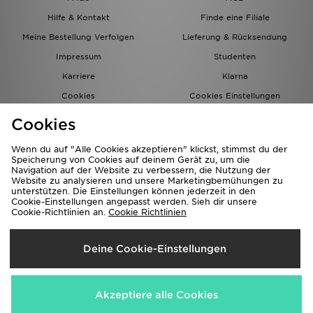
Hilfe & Kontakt
Finde eine Filiale
Meine Bestellung Verfolgen
Lieferung & Rücksendung
Impressum
Studenten
Karriere
Klarna
Cookies
Cookies Einstellungen
Datenschutz
Lade Die App
Cookies
Partnerprogramm
JD Blog
Wenn du auf "Alle Cookies akzeptieren" klickst, stimmst du der
Speicherung von Cookies auf deinem Gerät zu, um die
Navigation auf der Website zu verbessern, die Nutzung der
Website zu analysieren und unsere Marketingbemühungen zu
unterstützen. Die Einstellungen können jederzeit in den
Cookie-Einstellungen angepasst werden. Sieh dir unsere
Cookie-Richtlinien an.
Cookie Richtlinien
Lieferung Nach
Deine Cookie-Einstellungen
Deutschland
Wir akzeptieren folgende Zahlungsmethoden
Akzeptiere alle Cookies