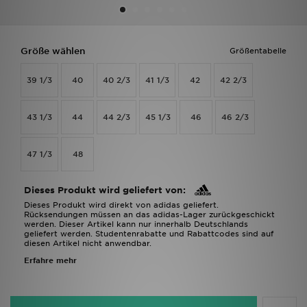
Filialfinder
Größe wählen
Größentabelle
Mein JD
39 1/3
40
40 2/3
41 1/3
42
42 2/3
Hilfe & Kontakt
43 1/3
44
44 2/3
45 1/3
46
46 2/3
Geschenkgutschein
47 1/3
48
Studenten
Blog
Dieses Produkt wird geliefert von:
Dieses Produkt wird direkt von adidas geliefert.
Rücksendungen müssen an das adidas-Lager zurückgeschickt
werden. Dieser Artikel kann nur innerhalb Deutschlands
geliefert werden. Studentenrabatte und Rabattcodes sind auf
diesen Artikel nicht anwendbar.
Erfahre mehr