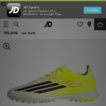
×
JD Sports
ANGEBOTE
Ansehen
JD Sports Fashion PLC
Kostenlos - In Google Play
Home
Herren
Herrenschuhe
Fußballschuhe
Neuheiten
adidas F50 Pro Turf Fußballschuh
Herren
150,00€
inkl. MwST.
Damen
Kinder
Bestsellers
Marken
Fußball
Sport
Lade die APP