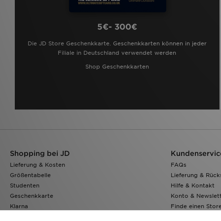
5€- 300€
Die JD Store Geschenkkarte. Geschenkkarten können in jeder
Filiale in Deutschland verwendet werden
Shop Geschenkkarten
Shopping bei JD
Kundenservic
Lieferung & Kosten
FAQs
Größentabelle
Lieferung & Rüc
Studenten
Hilfe & Kontakt
Geschenkkarte
Konto & Newslet
Klarna
Finde einen Stor
JD Sports App
Meine Bestellung