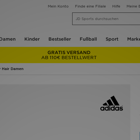
Mein Konto
Finde eine Filiale
Hilfe
Meine B
Damen
Kinder
Bestseller
Fußball
Sport
Mark
GRATIS VERSAND
AB 110€ BESTELLWERT
y Hair Damen