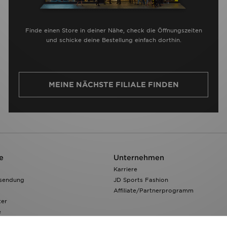
Finde einen Store in deiner Nähe, check die Öffnungszeiten
und schicke deine Bestellung einfach dorthin.
MEINE NÄCHSTE FILIALE FINDEN
e
Unternehmen
Karriere
ksendung
JD Sports Fashion
Affiliate/Partnerprogramm
ter
e
 Verfolgen