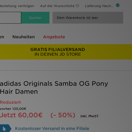
estellung verfolgen
Auf die Wunschliste
Lieferung Nach...
Dein Warenkorb ist leer
en
Neuheiten
Angebote
GRATIS FILIALVERSAND
IN DEINEN JD STORE
adidas Originals Samba OG Pony
Hair Damen
Reduziert
vorher
120,00€
Jetzt
60,00€
(- 50%)
inkl. MwST.
Kostenloser Versand in eine Filiale