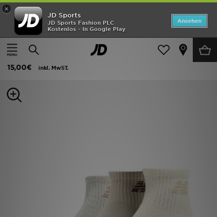
×
JD Sports
ANGEBOTE
Ansehen
JD Sports Fashion PLC
Kostenlos - In Google Play
Home
Frauen
Frauen Accessoires
Socken
Neuheiten
New Balance 3er-Pack Everyday Viertelsocken
Herren
15,00€
inkl. MwST.
Damen
Kinder
Bestsellers
Marken
Fußball
Sport
Lade die APP