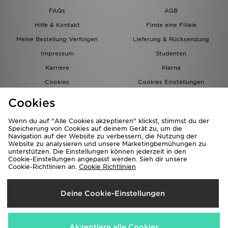
FAQs
AGB
Hilfe & Kontakt
Finde eine Filiale
Meine Bestellung Verfolgen
Lieferung & Rücksendung
Impressum
Studenten
Karriere
Klarna
Cookies
Cookies Einstellungen
Datenschutz
Lade Die App
Cookies
Partnerprogramm
JD Blog
Wenn du auf "Alle Cookies akzeptieren" klickst, stimmst du der
Speicherung von Cookies auf deinem Gerät zu, um die
Navigation auf der Website zu verbessern, die Nutzung der
Website zu analysieren und unsere Marketingbemühungen zu
unterstützen. Die Einstellungen können jederzeit in den
Cookie-Einstellungen angepasst werden. Sieh dir unsere
Cookie-Richtlinien an.
Cookie Richtlinien
Lieferung Nach
Deine Cookie-Einstellungen
Deutschland
Wir akzeptieren folgende Zahlungsmethoden
Akzeptiere alle Cookies