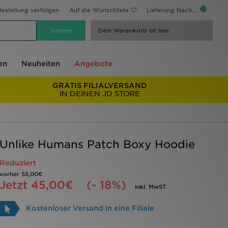
estellung verfolgen
Auf die Wunschliste
Lieferung Nach...
Dein Warenkorb ist leer
en
Neuheiten
Angebote
GRATIS FILIALVERSAND
IN DEINEN JD STORE
Unlike Humans Patch Boxy Hoodie
Reduziert
vorher
55,00€
Jetzt
45,00€
(- 18%)
inkl. MwST.
Kostenloser Versand in eine Filiale