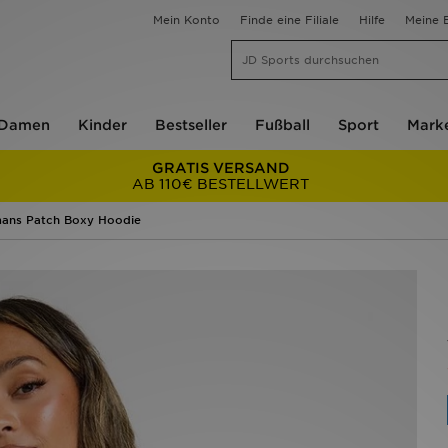
Mein Konto
Finde eine Filiale
Hilfe
Meine B
Damen
Kinder
Bestseller
Fußball
Sport
Mark
GRATIS VERSAND
AB 110€ BESTELLWERT
mans Patch Boxy Hoodie