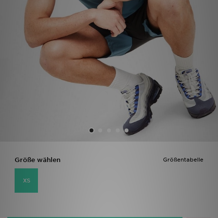
Filialfinder
Mein JD
Hilfe & Kontakt
Geschenkgutschein
Studenten
Blog
Größe wählen
Größentabelle
XS