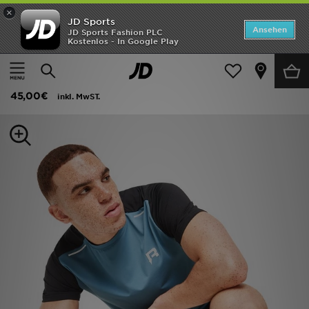
×
JD Sports
ANGEBOTE
Ansehen
JD Sports Fashion PLC
Kostenlos - In Google Play
Home
Herren
Herrenbekleidung
T-Shirts und Tanktops
Neuheiten
Reprimo Flight T-Shirt
Herren
45,00€
inkl. MwST.
Damen
Kinder
Bestsellers
Marken
Fußball
Sport
Lade die APP