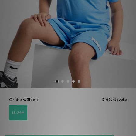
Filialfinder
Mein JD
Hilfe & Kontakt
Geschenkgutschein
Studenten
Blog
Größe wählen
Größentabelle
18-24M