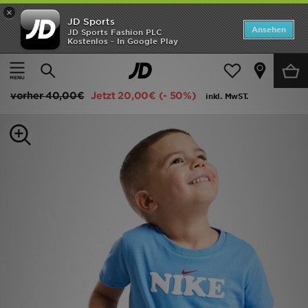
×
JD Sports
ANGEBOTE
Ansehen
JD Sports Fashion PLC
Kostenlos - In Google Play
Home
Kinder
Babykleidung (0-3 Jahre)
Oberteile
Neuheiten
Nike Graphic T-Shirt/Shorts Set Infant
Herren
vorher
40,00€
Jetzt
20,00€
(- 50%)
inkl. MwST.
Damen
Kinder
Bestsellers
Marken
Fußball
Sport
Lade die APP