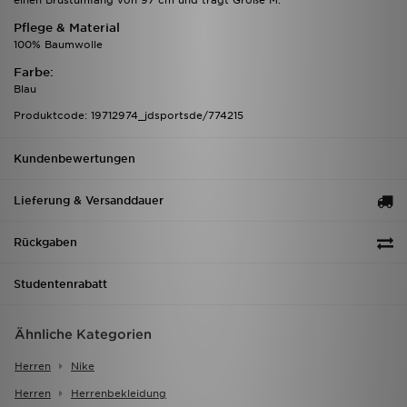
einen Brustumfang von 97 cm und trägt Größe M.
Pflege & Material
100% Baumwolle
Farbe:
Blau
Produktcode: 19712974_jdsportsde/774215
Kundenbewertungen
Lieferung & Versanddauer
Rückgaben
Studentenrabatt
Ähnliche Kategorien
Herren
Nike
Herren
Herrenbekleidung