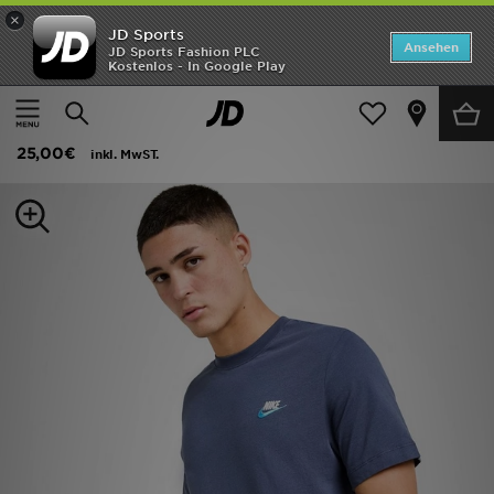
×
JD Sports
ANGEBOTE
Ansehen
JD Sports Fashion PLC
Kostenlos - In Google Play
Home
Herren
Herrenbekleidung
T-Shirts und Tanktops
Neuheiten
Nike Core T-Shirt
Herren
25,00€
inkl. MwST.
Damen
Kinder
Bestsellers
Marken
Fußball
Sport
Lade die APP