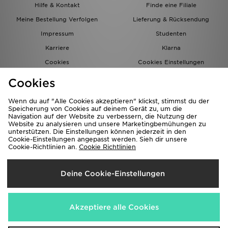
Hilfe & Kontakt
Finde eine Filiale
Meine Bestellung Verfolgen
Lieferung & Rücksendung
Impressum
Studenten
Karriere
Klarna
Cookies
Cookies Einstellungen
Datenschutz
Lade Die App
Cookies
Partnerprogramm
JD Blog
Wenn du auf "Alle Cookies akzeptieren" klickst, stimmst du der
Speicherung von Cookies auf deinem Gerät zu, um die
Navigation auf der Website zu verbessern, die Nutzung der
Website zu analysieren und unsere Marketingbemühungen zu
unterstützen. Die Einstellungen können jederzeit in den
Cookie-Einstellungen angepasst werden. Sieh dir unsere
Cookie-Richtlinien an.
Cookie Richtlinien
Lieferung Nach
Deine Cookie-Einstellungen
Deutschland
Wir akzeptieren folgende Zahlungsmethoden
Akzeptiere alle Cookies