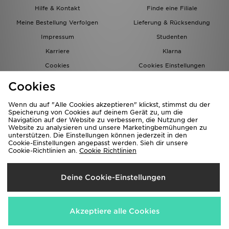
Hilfe & Kontakt
Finde eine Filiale
Meine Bestellung Verfolgen
Lieferung & Rücksendung
Impressum
Studenten
Karriere
Klarna
Cookies
Cookies Einstellungen
Datenschutz
Lade Die App
Cookies
Partnerprogramm
JD Blog
Wenn du auf "Alle Cookies akzeptieren" klickst, stimmst du der
Speicherung von Cookies auf deinem Gerät zu, um die
Navigation auf der Website zu verbessern, die Nutzung der
Website zu analysieren und unsere Marketingbemühungen zu
unterstützen. Die Einstellungen können jederzeit in den
Cookie-Einstellungen angepasst werden. Sieh dir unsere
Cookie-Richtlinien an.
Cookie Richtlinien
Lieferung Nach
Deine Cookie-Einstellungen
Deutschland
Wir akzeptieren folgende Zahlungsmethoden
Akzeptiere alle Cookies