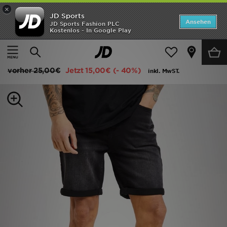
×
JD Sports
ANGEBOTE
Ansehen
JD Sports Fashion PLC
Kostenlos - In Google Play
Home
Herren
Herrenbekleidung
Shorts
Neuheiten
McKenzie Core Denim Shorts
Herren
vorher
25,00€
Jetzt
15,00€
(- 40%)
inkl. MwST.
Damen
Kinder
Bestsellers
Marken
Fußball
Sport
Lade die APP