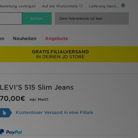
estellung verfolgen
Auf die Wunschliste
Lieferung Nach...
Dein Warenkorb ist leer
en
Neuheiten
Angebote
GRATIS FILIALVERSAND
IN DEINEN JD STORE
LEVI'S 515 Slim Jeans
70,00€
inkl. MwST.
Kostenloser Versand in eine Filiale