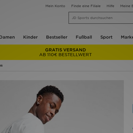
Mein Konto
Finde eine Filiale
Hilfe
Meine B
Damen
Kinder
Bestseller
Fußball
Sport
Mark
GRATIS VERSAND
AB 110€ BESTELLWERT
ns