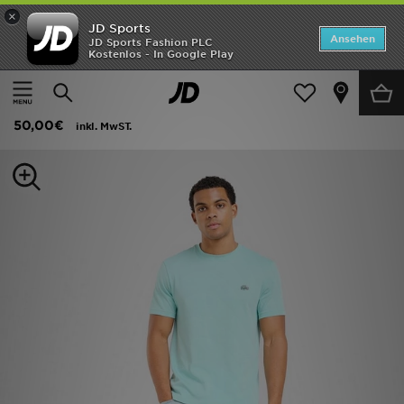
×
JD Sports
ANGEBOTE
Ansehen
JD Sports Fashion PLC
Kostenlos - In Google Play
Home
Herren
Herrenbekleidung
T-Shirts und Tanktops
Neuheiten
Lacoste Core T-Shirt
Herren
50,00€
inkl. MwST.
Damen
Kinder
Bestsellers
Marken
Fußball
Sport
Lade die APP