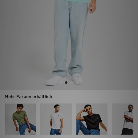
Filialfinder
Mein JD
Hilfe & Kontakt
Geschenkgutschein
Studenten
Blog
Mehr Farben erhältlich