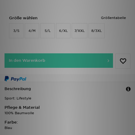
Größe wählen
Größentabelle
3/S
4/M
5/L
6/XL
7/XXL
8/3XL
In den Warenkorb
Beschreibung
Sport: Lifestyle
Pflege & Material
100% Baumwolle
Farbe:
Blau