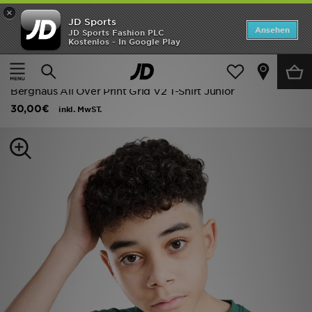
×
JD Sports
ANGEBOTE
Ansehen
JD Sports Fashion PLC
Kostenlos - In Google Play
Home
Kinder
Kleidung Jugendliche (8-15 Jahre)
Neuheiten
T-Shirts und Polos
Herren
Berghaus All Over Print Grid V2 T-Shirt Junior
30,00€
inkl. MwST.
Damen
Kinder
Bestsellers
Marken
Fußball
Sport
Lade die APP