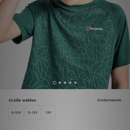
Filialfinder
Mein JD
Hilfe & Kontakt
Geschenkgutschein
Studenten
Blog
Größe wählen
Größentabelle
9-10Y
11-12Y
13Y