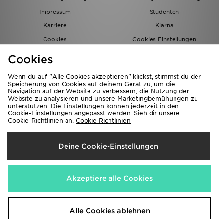
Impressum
Studenten
Karriere
Klarna
Cookies
Cookies Einstellungen
Datenschutz
Lade Die App
Cookies
Partnerprogramm
JD Blog
Wenn du auf "Alle Cookies akzeptieren" klickst, stimmst du der
Speicherung von Cookies auf deinem Gerät zu, um die
Navigation auf der Website zu verbessern, die Nutzung der
Website zu analysieren und unsere Marketingbemühungen zu
unterstützen. Die Einstellungen können jederzeit in den
Cookie-Einstellungen angepasst werden. Sieh dir unsere
Cookie-Richtlinien an.
Cookie Richtlinien
Lieferung Nach
Deine Cookie-Einstellungen
Deutschland
Wir akzeptieren folgende Zahlungsmethoden
Akzeptiere alle Cookies
Corporate Website
www.jdplc.com
Alle Cookies ablehnen