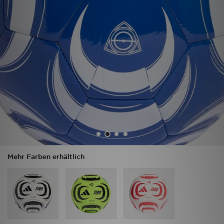
Filialfinder
Mein JD
Hilfe & Kontakt
Geschenkgutschein
Studenten
Blog
Mehr Farben erhältlich