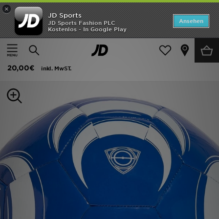
×
JD Sports
ANGEBOTE
Ansehen
JD Sports Fashion PLC
Kostenlos - In Google Play
Home
Herren
Herren Accessoires
Sportzubehör
Neuheiten
adidas Tiro Club Ball
Herren
20,00€
inkl. MwST.
Damen
Kinder
Bestsellers
Marken
Fußball
Sport
Lade die APP