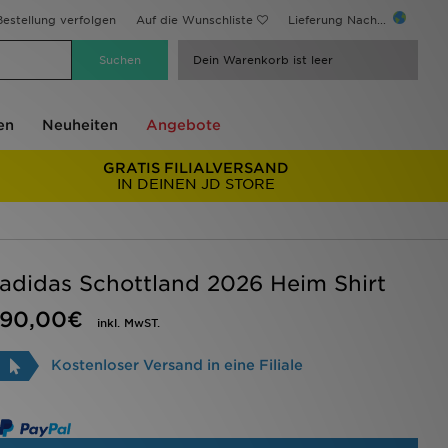
estellung verfolgen
Auf die Wunschliste
Lieferung Nach...
Dein Warenkorb ist leer
en
Neuheiten
Angebote
GRATIS FILIALVERSAND
IN DEINEN JD STORE
adidas Schottland 2026 Heim Shirt
90,00€
inkl. MwST.
Kostenloser Versand in eine Filiale