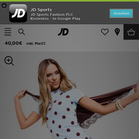
×
JD Sports
ANGEBOTE
Ansehen
JD Sports Fashion PLC
Kostenlos - In Google Play
Home
Frauen
Frauenkleidung
T-Shirts und Poloshirts
Neuheiten
adidas Schmal Geschnittenes Cali T-shirt Polka Dot
Herren
40,00€
inkl. MwST.
Damen
Kinder
Bestsellers
Marken
Fußball
Sport
Lade die APP