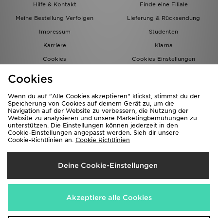
Hilfe & Kontakt
Finde eine Filiale
Meine Bestellung Verfolgen
Lieferung & Rücksendung
Impressum
Studenten
Karriere
Klarna
Cookies
Cookies Einstellungen
Datenschutz
Lade Die App
Cookies
Partnerprogramm
JD Blog
Wenn du auf "Alle Cookies akzeptieren" klickst, stimmst du der
Speicherung von Cookies auf deinem Gerät zu, um die
Navigation auf der Website zu verbessern, die Nutzung der
Website zu analysieren und unsere Marketingbemühungen zu
unterstützen. Die Einstellungen können jederzeit in den
Cookie-Einstellungen angepasst werden. Sieh dir unsere
Cookie-Richtlinien an.
Cookie Richtlinien
Lieferung Nach
Deine Cookie-Einstellungen
Deutschland
Wir akzeptieren folgende Zahlungsmethoden
Akzeptiere alle Cookies