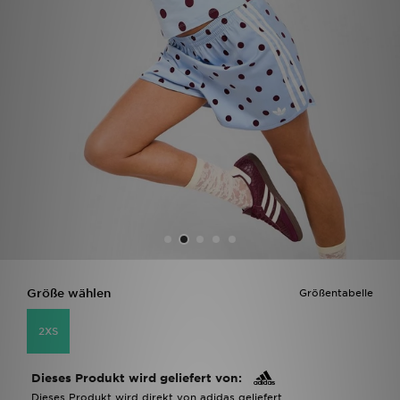
Filialfinder
Mein JD
Hilfe & Kontakt
Geschenkgutschein
Studenten
Blog
Größe wählen
Größentabelle
2XS
Dieses Produkt wird geliefert von:
Dieses Produkt wird direkt von adidas geliefert.