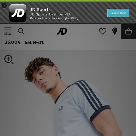
×
JD Sports
ANGEBOTE
Ansehen
JD Sports Fashion PLC
Kostenlos - In Google Play
Home
Herren
Herrenbekleidung
T-Shirts und Tanktops
Neuheiten
adidas Originals Cali T-Shirt
Herren
33,00€
inkl. MwST.
Damen
Kinder
Bestsellers
Marken
Fußball
Sport
Lade die APP