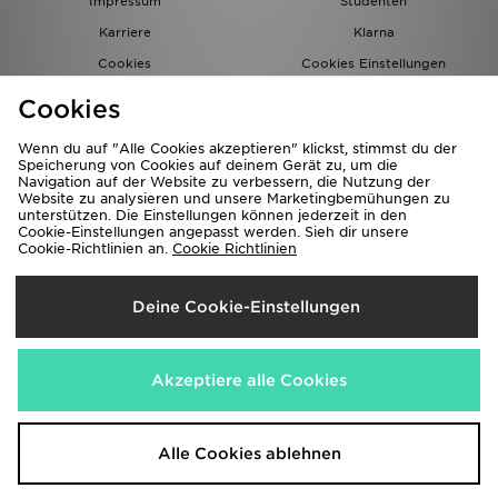
Impressum
Studenten
Karriere
Klarna
Cookies
Cookies Einstellungen
Datenschutz
Lade Die App
Cookies
Partnerprogramm
JD Blog
Wenn du auf "Alle Cookies akzeptieren" klickst, stimmst du der
Speicherung von Cookies auf deinem Gerät zu, um die
Navigation auf der Website zu verbessern, die Nutzung der
Website zu analysieren und unsere Marketingbemühungen zu
unterstützen. Die Einstellungen können jederzeit in den
Cookie-Einstellungen angepasst werden. Sieh dir unsere
Cookie-Richtlinien an.
Cookie Richtlinien
Lieferung Nach
Deine Cookie-Einstellungen
Deutschland
Wir akzeptieren folgende Zahlungsmethoden
Akzeptiere alle Cookies
Corporate Website
www.jdplc.com
Alle Cookies ablehnen
Copyright © 2026 JD Sports Alle Rechte vorbehalten