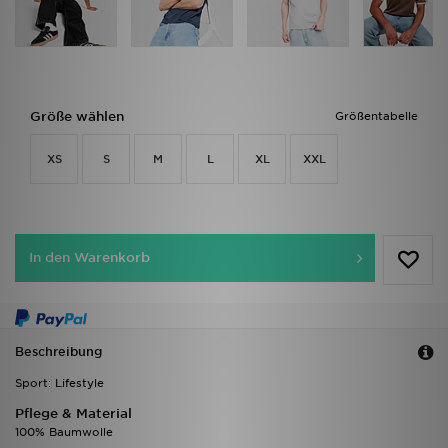
Größe wählen
Größentabelle
XS
S
M
L
XL
XXL
In den Warenkorb
Beschreibung
Sport: Lifestyle
Pflege & Material
100% Baumwolle