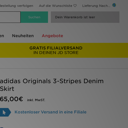
estellung verfolgen
Auf die Wunschliste
Lieferung Nach...
Dein Warenkorb ist leer
en
Neuheiten
Angebote
GRATIS FILIALVERSAND
IN DEINEN JD STORE
adidas Originals 3-Stripes Denim
Skirt
65,00€
inkl. MwST.
Kostenloser Versand in eine Filiale