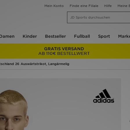
Mein Konto
Finde eine Filiale
Hilfe
Meine B
Damen
Kinder
Bestseller
Fußball
Sport
Mark
GRATIS VERSAND
AB 110€ BESTELLWERT
tschland 26 Auswärtstrikot, Langärmelig