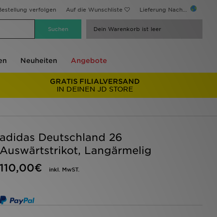
estellung verfolgen
Auf die Wunschliste
Lieferung Nach...
Dein Warenkorb ist leer
en
Neuheiten
Angebote
GRATIS FILIALVERSAND
IN DEINEN JD STORE
adidas Deutschland 26
Auswärtstrikot, Langärmelig
110,00€
inkl. MwST.