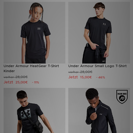
Filialfinder
Mein JD
Hilfe & Kontakt
Geschenkgutschein
Under Armour HeatGear T-Shirt
Under Armour Small Logo T-Shirt
Studenten
Kinder
28,00€
vorher
28,00€
Jetzt
vorher
15,00€
- 46%
Blog
Jetzt
25,00€
- 11%