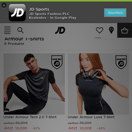
×
JD Sports
ANGEBOTE
Ansehen
JD Sports Fashion PLC
Kostenlos - In Google Play
Home
Ausverkauf | Schwarz Under Armour T-Shirts
Neuheiten
Ausverkauf | Schwarz Under
Verfeinern
Herren
Armour T-Shirts
6 Produkte
Damen
Kinder
Bestsellers
Marken
Fußball
Under Armour Tech 2.0 T-Shirt
Under Armour Luxe T-Shirt
Sport
30,00€
35,00€
vorher
vorher
Jetzt
Jetzt
10,00€
20,00€
- 67%
- 43%
Lade die APP