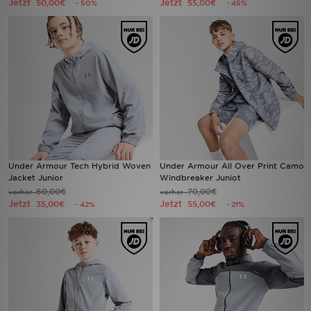
Jetzt
Jetzt
50,00€
55,00€
- 50%
- 45%
Filialfinder
Mein JD
Hilfe & Kontakt
Geschenkgutschein
Studenten
Under Armour Tech Hybrid Woven
Under Armour All Over Print Camo
Jacket Junior
Windbreaker Juniot
Blog
60,00€
70,00€
vorher
vorher
Jetzt
Jetzt
35,00€
55,00€
- 42%
- 21%