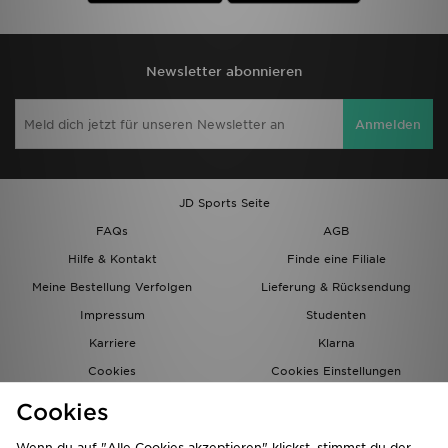
Newsletter abonnieren
Anmelden
JD Sports Seite
FAQs
AGB
Hilfe & Kontakt
Finde eine Filiale
Meine Bestellung Verfolgen
Lieferung & Rücksendung
Impressum
Studenten
Karriere
Klarna
Cookies
Cookies Einstellungen
Datenschutz
Lade Die App
Cookies
Partnerprogramm
JD Blog
Wenn du auf "Alle Cookies akzeptieren" klickst, stimmst du der