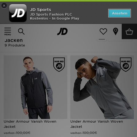
×
JD Sports
ANGEBOTE
Ansehen
JD Sports Fashion PLC
Kostenlos - In Google Play
Home
Ausverkauf | Grau Under Armour Jacken
Neuheiten
Ausverkauf | Grau Under Armour
Verfeinern
Herren
Jacken
9 Produkte
Damen
Kinder
Bestsellers
Marken
Fußball
Under Armour Vanish Woven
Under Armour Vanish Woven
Sport
Jacket
Jacket
100,00€
100,00€
vorher
vorher
Lade die APP