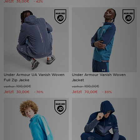
Jetzt
35,00€
- 42%
Filialfinder
Mein JD
Hilfe & Kontakt
Geschenkgutschein
Studenten
Under Armour UA Vanish Woven
Under Armour Vanish Woven
Full Zip Jacke
Jacket
Blog
100,00€
100,00€
vorher
vorher
Jetzt
Jetzt
30,00€
70,00€
- 70%
- 30%