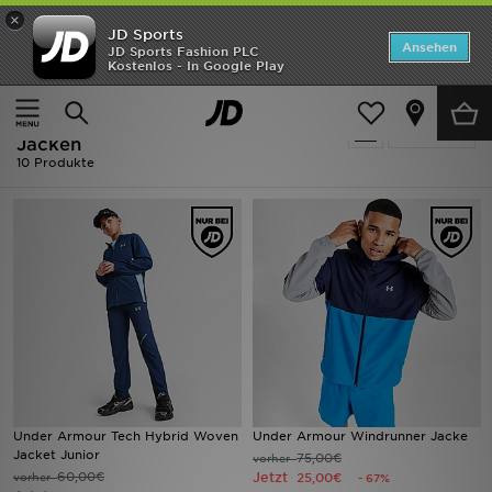
×
JD Sports
ANGEBOTE
Ansehen
JD Sports Fashion PLC
Kostenlos - In Google Play
Home
Ausverkauf | Blau Under Armour Jacken
Neuheiten
Ausverkauf | Blau Under Armour
Verfeinern
Herren
Jacken
10 Produkte
Damen
Kinder
Bestsellers
Marken
Fußball
Under Armour Tech Hybrid Woven
Under Armour Windrunner Jacke
Sport
Jacket Junior
75,00€
vorher
60,00€
Jetzt
vorher
25,00€
- 67%
Lade die APP