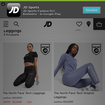
×
JD Sports
ANGEBOTE
Ansehen
JD Sports Fashion PLC
Kostenlos - In Google Play
Home
Ausverkauf | The North Face Leggings
Neuheiten
Ausverkauf | The North Face
Verfeinern
Herren
Leggings
3 Produkte
Damen
Kinder
Bestsellers
Marken
Fußball
The North Face Tech Leggings
The North Face Tech Graphic
Sport
Leggings
45,00€
vorher
Jetzt
50,00€
35,00€
vorher
- 22%
Lade die APP