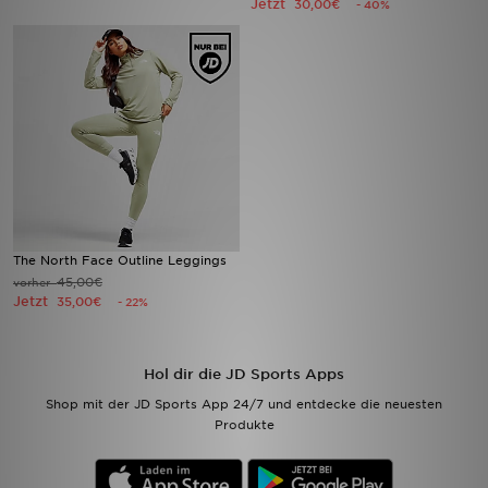
Jetzt
30,00€
- 40%
Filialfinder
Mein JD
Hilfe & Kontakt
Geschenkgutschein
Studenten
The North Face Outline Leggings
45,00€
vorher
Blog
Jetzt
35,00€
- 22%
Hol dir die JD Sports Apps
Shop mit der JD Sports App 24/7 und entdecke die neuesten
Produkte