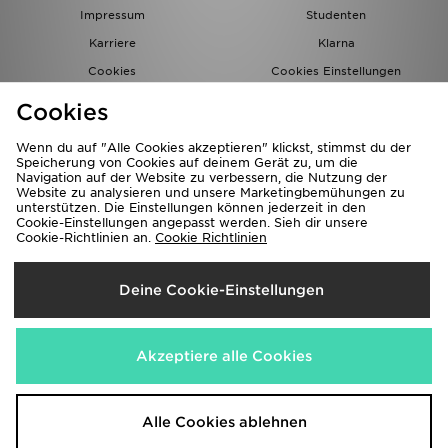
Impressum
Studenten
Karriere
Klarna
Cookies
Cookies Einstellungen
Datenschutz
Lade Die App
Cookies
Partnerprogramm
JD Blog
Wenn du auf "Alle Cookies akzeptieren" klickst, stimmst du der
Speicherung von Cookies auf deinem Gerät zu, um die
Navigation auf der Website zu verbessern, die Nutzung der
Website zu analysieren und unsere Marketingbemühungen zu
unterstützen. Die Einstellungen können jederzeit in den
Cookie-Einstellungen angepasst werden. Sieh dir unsere
Cookie-Richtlinien an.
Cookie Richtlinien
Lieferung Nach
Deine Cookie-Einstellungen
Deutschland
Wir akzeptieren folgende Zahlungsmethoden
Akzeptiere alle Cookies
Corporate Website
www.jdplc.com
Alle Cookies ablehnen
Copyright © 2026 JD Sports Alle Rechte vorbehalten