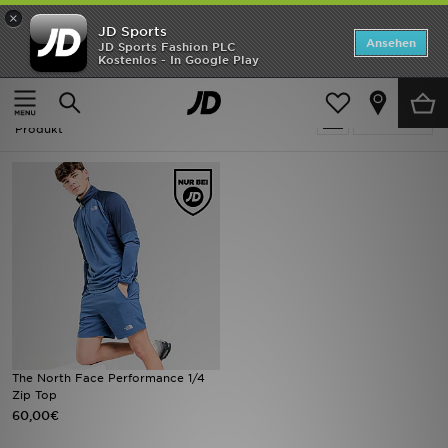
×
JD Sports
ANGEBOTE
Ansehen
JD Sports Fashion PLC
Kostenlos - In Google Play
Home
The North Face Trainingsjacken
Neuheiten
The North Face Trainingsjacken
Verfeinern
Herren
Produkt
Damen
Kinder
Bestsellers
Marken
Fußball
The North Face Performance 1/4
Zip Top
Sport
60,00€
Lade die APP