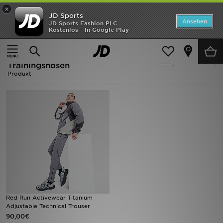
×
JD Sports
ANGEBOTE
Ansehen
JD Sports Fashion PLC
Kostenlos - In Google Play
Home
Grau Red Run Activewear Trainingshosen
Neuheiten
Grau Red Run Activewear
Verfeinern
Herren
Trainingshosen
Produkt
Damen
Kinder
Bestsellers
Marken
Fußball
Red Run Activewear Titanium
Sport
Adjustable Technical Trouser
90,00€
Lade die APP