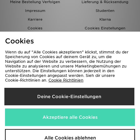
Meine Bestellung Verfolgen
Lieferung & Rücksendung
Impressum
Studenten
Karriere
Klarna
Cookies
Cookies Einstellungen
Datenschutz
Lade Die App
Cookies
Partnerprogramm
JD Blog
Wenn du auf "Alle Cookies akzeptieren" klickst, stimmst du der
Speicherung von Cookies auf deinem Gerät zu, um die
Navigation auf der Website zu verbessern, die Nutzung der
Website zu analysieren und unsere Marketingbemühungen zu
unterstützen. Die Einstellungen können jederzeit in den
Cookie-Einstellungen angepasst werden. Sieh dir unsere
Cookie-Richtlinien an.
Cookie Richtlinien
Lieferung Nach
Deine Cookie-Einstellungen
Deutschland
Wir akzeptieren folgende Zahlungsmethoden
Akzeptiere alle Cookies
Corporate Website
www.jdplc.com
Alle Cookies ablehnen