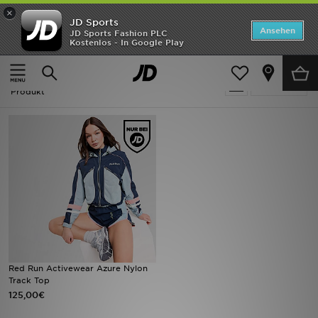
×
JD Sports
ANGEBOTE
Ansehen
JD Sports Fashion PLC
Kostenlos - In Google Play
Home
Blau Red Run Activewear Tops
Neuheiten
Blau Red Run Activewear Tops
Verfeinern
Herren
Produkt
Damen
Kinder
Bestsellers
Marken
Fußball
Red Run Activewear Azure Nylon
Track Top
Sport
125,00€
Lade die APP