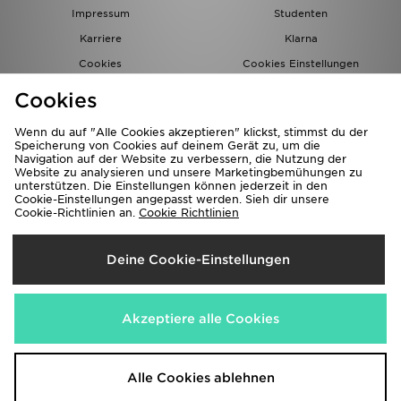
Impressum
Studenten
Karriere
Klarna
Cookies
Cookies Einstellungen
Datenschutz
Lade Die App
Cookies
Partnerprogramm
JD Blog
Wenn du auf "Alle Cookies akzeptieren" klickst, stimmst du der
Speicherung von Cookies auf deinem Gerät zu, um die
Navigation auf der Website zu verbessern, die Nutzung der
Website zu analysieren und unsere Marketingbemühungen zu
unterstützen. Die Einstellungen können jederzeit in den
Cookie-Einstellungen angepasst werden. Sieh dir unsere
Cookie-Richtlinien an.
Cookie Richtlinien
Lieferung Nach
Deine Cookie-Einstellungen
Deutschland
Wir akzeptieren folgende Zahlungsmethoden
Akzeptiere alle Cookies
Corporate Website
www.jdplc.com
Alle Cookies ablehnen
Copyright © 2026 JD Sports Alle Rechte vorbehalten