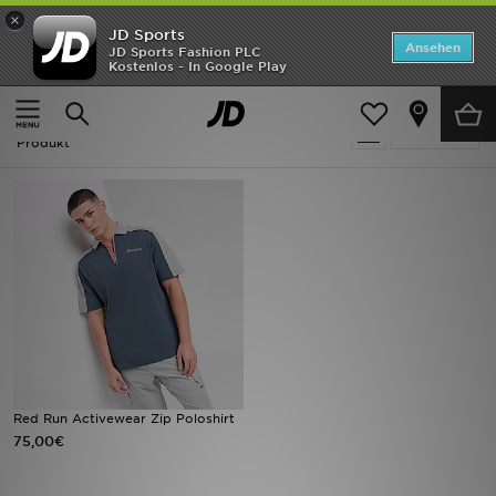
×
JD Sports
ANGEBOTE
Ansehen
JD Sports Fashion PLC
Kostenlos - In Google Play
Home
Blau Red Run Activewear Poloshirts
Neuheiten
Blau Red Run Activewear Poloshirts
Verfeinern
Herren
Produkt
Damen
Kinder
Bestsellers
Marken
Fußball
Red Run Activewear Zip Poloshirt
75,00€
Sport
Lade die APP