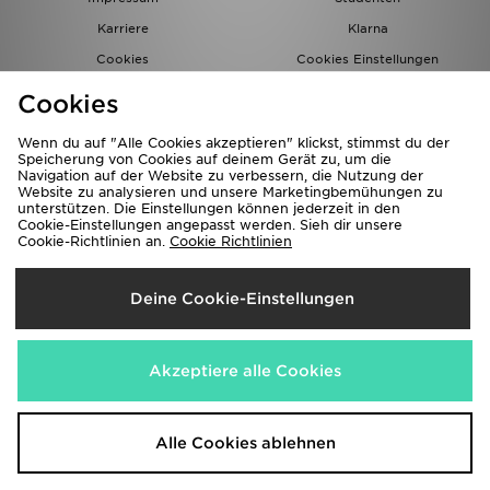
Karriere
Klarna
Cookies
Cookies Einstellungen
Datenschutz
Lade Die App
Cookies
Partnerprogramm
JD Blog
Wenn du auf "Alle Cookies akzeptieren" klickst, stimmst du der
Speicherung von Cookies auf deinem Gerät zu, um die
Navigation auf der Website zu verbessern, die Nutzung der
Website zu analysieren und unsere Marketingbemühungen zu
unterstützen. Die Einstellungen können jederzeit in den
Cookie-Einstellungen angepasst werden. Sieh dir unsere
Cookie-Richtlinien an.
Cookie Richtlinien
Lieferung Nach
Deine Cookie-Einstellungen
Deutschland
Wir akzeptieren folgende Zahlungsmethoden
Akzeptiere alle Cookies
Corporate Website
www.jdplc.com
Alle Cookies ablehnen
Copyright © 2026 JD Sports Alle Rechte vorbehalten