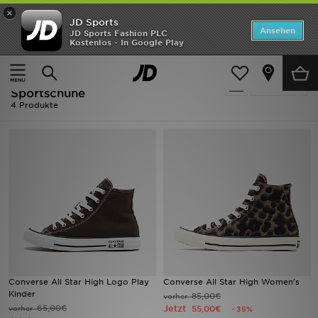
×
JD Sports
ANGEBOTE
Ansehen
JD Sports Fashion PLC
Kostenlos - In Google Play
Home
Ausverkauf | Braun Converse Sportschuhe
Neuheiten
Ausverkauf | Braun Converse
Verfeinern
Herren
Sportschuhe
4 Produkte
Damen
Kinder
Bestsellers
Marken
Fußball
Converse All Star High Logo Play
Converse All Star High Women's
Sport
Kinder
85,00€
vorher
65,00€
Jetzt
vorher
55,00€
- 35%
Lade die APP