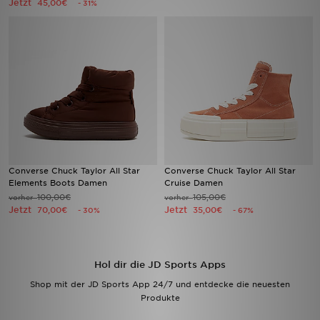
Jetzt
45,00€
- 31%
Filialfinder
Mein JD
Hilfe & Kontakt
Geschenkgutschein
Studenten
Converse Chuck Taylor All Star
Converse Chuck Taylor All Star
Elements Boots Damen
Cruise Damen
Blog
100,00€
105,00€
vorher
vorher
Jetzt
Jetzt
70,00€
35,00€
- 30%
- 67%
Hol dir die JD Sports Apps
Shop mit der JD Sports App 24/7 und entdecke die neuesten
Produkte