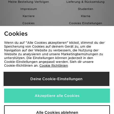
Meine Bestellung Verfolgen
Lieferung & Rücksendung
Impressum
Studenten
Karriere
Klarna
Cookies
Cookies Einstellungen
Datenschutz
Lade Die App
Cookies
Partnerprogramm
JD Blog
Wenn du auf "Alle Cookies akzeptieren" klickst, stimmst du der
Speicherung von Cookies auf deinem Gerät zu, um die
Navigation auf der Website zu verbessern, die Nutzung der
Website zu analysieren und unsere Marketingbemühungen zu
unterstützen. Die Einstellungen können jederzeit in den
Cookie-Einstellungen angepasst werden. Sieh dir unsere
Cookie-Richtlinien an.
Cookie Richtlinien
Lieferung Nach
Deine Cookie-Einstellungen
Deutschland
Wir akzeptieren folgende Zahlungsmethoden
Akzeptiere alle Cookies
Corporate Website
www.jdplc.com
Alle Cookies ablehnen