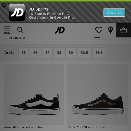
×
JD Sports
ANGEBOTE
Ansehen
JD Sports Fashion PLC
Kostenlos - In Google Play
Home
Kinder
Schuhe Jugendliche (Gr. 36-38.5)
Skaterschuhe
Neuheiten
Kinder - Vans Skaterschuhe
Verfeinern
Herren
12 Produkte
Damen
Grӧße
35
36
37
38
39
36.5
38.5
Kinder
Bestsellers
Marken
Fußball
Sport
Vans Knu Skool Kinder
Vans Old Skool Junior
Lade die APP