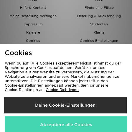
Hilfe & Kontakt
Finde eine Filiale
Meine Bestellung Verfolgen
Lieferung & Rücksendung
Impressum
Studenten
Karriere
Klarna
Cookies
Cookies Einstellungen
Datenschutz
Lade Die App
Cookies
Partnerprogramm
JD Blog
Wenn du auf "Alle Cookies akzeptieren" klickst, stimmst du der
Speicherung von Cookies auf deinem Gerät zu, um die
Navigation auf der Website zu verbessern, die Nutzung der
Website zu analysieren und unsere Marketingbemühungen zu
unterstützen. Die Einstellungen können jederzeit in den
Cookie-Einstellungen angepasst werden. Sieh dir unsere
Cookie-Richtlinien an.
Cookie Richtlinien
Lieferung Nach
Deine Cookie-Einstellungen
Deutschland
Wir akzeptieren folgende Zahlungsmethoden
Akzeptiere alle Cookies