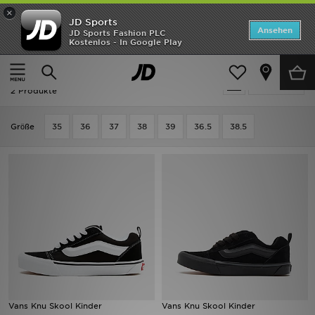
×
JD Sports
ANGEBOTE
Ansehen
JD Sports Fashion PLC
Kostenlos - In Google Play
Home
Kinder
Schuhe Jugendliche (Gr. 36-38.5)
Skaterschuhe
Neuheiten
Skaterschuhe - Vans Knu Skool
Verfeinern
Herren
2 Produkte
Damen
Grӧße
35
36
37
38
39
36.5
38.5
Kinder
Bestsellers
Marken
Fußball
Sport
Vans Knu Skool Kinder
Vans Knu Skool Kinder
Lade die APP