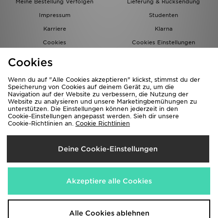
Meine Bestellung Verfolgen
Lieferung & Rücksendung
Impressum
Studenten
Karriere
Klarna
Cookies
Cookies Einstellungen
Datenschutz
Lade Die App
Cookies
Partnerprogramm
JD Blog
Wenn du auf "Alle Cookies akzeptieren" klickst, stimmst du der
Speicherung von Cookies auf deinem Gerät zu, um die
Navigation auf der Website zu verbessern, die Nutzung der
Website zu analysieren und unsere Marketingbemühungen zu
unterstützen. Die Einstellungen können jederzeit in den
Cookie-Einstellungen angepasst werden. Sieh dir unsere
Cookie-Richtlinien an.
Cookie Richtlinien
Lieferung Nach
Deine Cookie-Einstellungen
Deutschland
Wir akzeptieren folgende Zahlungsmethoden
Akzeptiere alle Cookies
Corporate Website
www.jdplc.com
Alle Cookies ablehnen