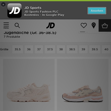
×
JD Sports
ANGEBOTE
Ansehen
JD Sports Fashion PLC
Kostenlos - In Google Play
Home
Kinder
Schuhe Jugendliche (Gr. 36-38.5)
Neuheiten
Ausverkauf | Kinder - Rosa Schuhe
Verfeinern
Herren
Jugendliche (Gr. 36-38.5)
7 Produkte
Damen
Grӧße
35.5
36
37
37.5
38
38.5
39
39.5
40
Kinder
Bestsellers
Marken
Fußball
Sport
Lade die APP