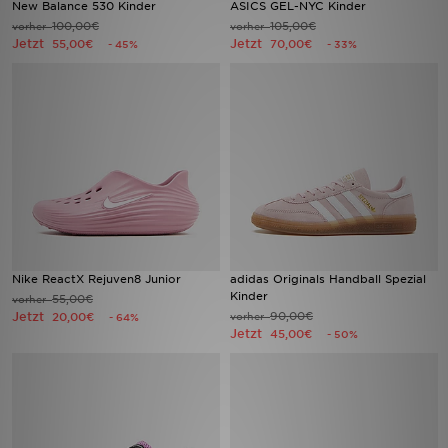
New Balance 530 Kinder
ASICS GEL-NYC Kinder
100,00€
105,00€
vorher
vorher
Jetzt
Jetzt
Filialfinder
55,00€
70,00€
- 45%
- 33%
Mein JD
Hilfe & Kontakt
Geschenkgutschein
Studenten
Blog
Nike ReactX Rejuven8 Junior
adidas Originals Handball Spezial
Kinder
55,00€
vorher
Jetzt
90,00€
20,00€
vorher
- 64%
Jetzt
45,00€
- 50%