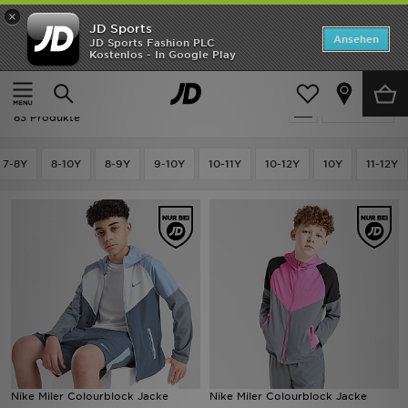
×
JD Sports
ANGEBOTE
Ansehen
JD Sports Fashion PLC
Kostenlos - In Google Play
Home
Kinder
Kleidung Jugendliche (8-15 Jahre)
Jacken
Neuheiten
Kinder - Jacken
Verfeinern
Herren
83 Produkte
Damen
7-8Y
8-10Y
8-9Y
9-10Y
10-11Y
10-12Y
10Y
11-12Y
Kinder
Bestsellers
Marken
Fußball
Sport
Nike Miler Colourblock Jacke
Nike Miler Colourblock Jacke
Lade die APP