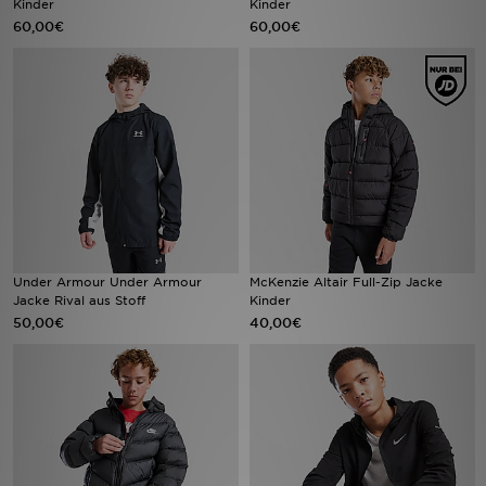
Kinder
Kinder
60,00€
60,00€
Filialfinder
Mein JD
Hilfe & Kontakt
Geschenkgutschein
Studenten
Under Armour Under Armour
McKenzie Altair Full-Zip Jacke
Blog
Jacke Rival aus Stoff
Kinder
50,00€
40,00€