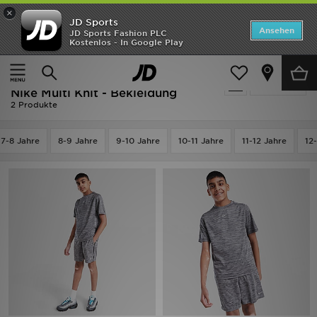
×
JD Sports
ANGEBOTE
Ansehen
JD Sports Fashion PLC
Kostenlos - In Google Play
Home
Kinder
Kleidung Jugendliche (8-15 Jahre)
Neuheiten
Kleidung Jugendliche (8-15 Jahre) -
Verfeinern
Herren
Nike Multi Knit - Bekleidung
2 Produkte
Damen
7-8 Jahre
8-9 Jahre
9-10 Jahre
10-11 Jahre
11-12 Jahre
12
Kinder
Bestsellers
Marken
Fußball
Sport
Lade die APP