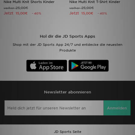
Nike Multi Knit Shorts Kinder
Nike Multi Knit T-Shirt Kinder
25,00€
25,00€
vorher
vorher
Jetzt
Jetzt
Filialfinder
15,00€
15,00€
- 40%
- 40%
Mein JD
Hol dir die JD Sports Apps
Hilfe & Kontakt
Shop mit der JD Sports App 24/7 und entdecke die neuesten
Produkte
Geschenkgutschein
Studenten
Blog
Newsletter abonnieren
Anmelden
JD Sports Seite