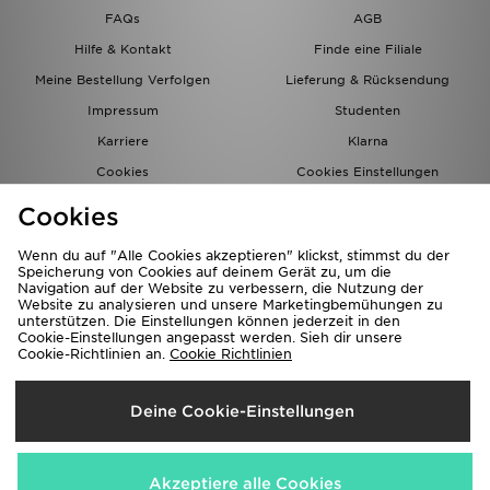
FAQs
AGB
Hilfe & Kontakt
Finde eine Filiale
Meine Bestellung Verfolgen
Lieferung & Rücksendung
Impressum
Studenten
Karriere
Klarna
Cookies
Cookies Einstellungen
Datenschutz
Lade Die App
Cookies
Partnerprogramm
JD Blog
Wenn du auf "Alle Cookies akzeptieren" klickst, stimmst du der
Speicherung von Cookies auf deinem Gerät zu, um die
Navigation auf der Website zu verbessern, die Nutzung der
Website zu analysieren und unsere Marketingbemühungen zu
unterstützen. Die Einstellungen können jederzeit in den
Cookie-Einstellungen angepasst werden. Sieh dir unsere
Cookie-Richtlinien an.
Cookie Richtlinien
Lieferung Nach
Deine Cookie-Einstellungen
Deutschland
Wir akzeptieren folgende Zahlungsmethoden
Akzeptiere alle Cookies