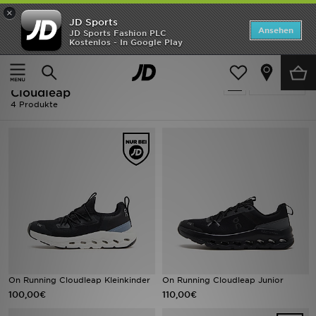
×
JD Sports
ANGEBOTE
Ansehen
JD Sports Fashion PLC
Kostenlos - In Google Play
Home
Kinder
Neuheiten
Kinder - Schwarz On Running
Verfeinern
Herren
Cloudleap
4 Produkte
Damen
Kinder
Bestsellers
Marken
Fußball
On Running Cloudleap Kleinkinder
On Running Cloudleap Junior
Sport
100,00€
110,00€
Lade die APP