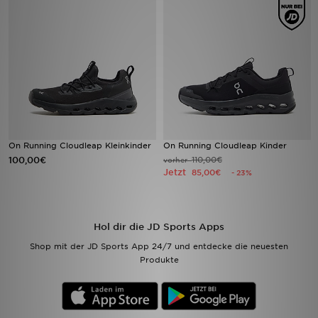
Filialfinder
Mein JD
Hilfe & Kontakt
Geschenkgutschein
On Running Cloudleap Kleinkinder
On Running Cloudleap Kinder
100,00€
110,00€
vorher
Studenten
Jetzt
85,00€
- 23%
Blog
Hol dir die JD Sports Apps
Shop mit der JD Sports App 24/7 und entdecke die neuesten
Produkte