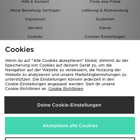
Hilfe & Kontakt
Finde eine Filiale
Meine Bestellung Verfolgen
Lieferung & Rücksendung
Impressum
Studenten
Karriere
Klarna
Cookies
Cookies Einstellungen
Datenschutz
Lade Die App
Cookies
Partnerprogramm
JD Blog
Wenn du auf "Alle Cookies akzeptieren" klickst, stimmst du der
Speicherung von Cookies auf deinem Gerät zu, um die
Navigation auf der Website zu verbessern, die Nutzung der
Website zu analysieren und unsere Marketingbemühungen zu
unterstützen. Die Einstellungen können jederzeit in den
Cookie-Einstellungen angepasst werden. Sieh dir unsere
Cookie-Richtlinien an.
Cookie Richtlinien
Lieferung Nach
Deine Cookie-Einstellungen
Deutschland
Wir akzeptieren folgende Zahlungsmethoden
Akzeptiere alle Cookies