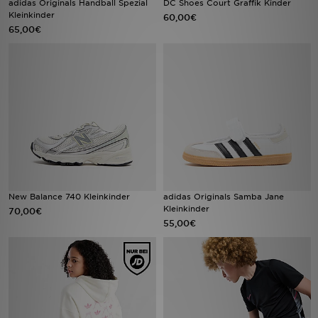
adidas Originals Handball Spezial
DC Shoes Court Graffik Kinder
Kleinkinder
60,00€
65,00€
Filialfinder
Mein JD
Hilfe & Kontakt
Geschenkgutschein
Studenten
Blog
New Balance 740 Kleinkinder
adidas Originals Samba Jane
Kleinkinder
70,00€
55,00€