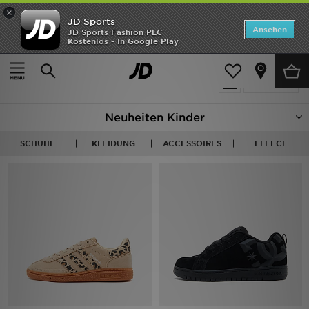
×
JD Sports
ANGEBOTE
Ansehen
JD Sports Fashion PLC
Kostenlos - In Google Play
Home
Kinder
Neuheiten
317 Produkte
Verfeinern
Herren
Neuheiten Kinder
Damen
SCHUHE
KLEIDUNG
ACCESSOIRES
FLEECE
Kinder
Bestsellers
Marken
Fußball
Sport
Lade die APP