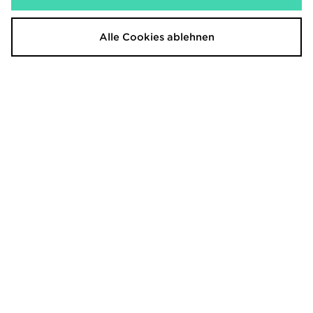
adidas Originals Bubble Graphic T-
Converse Chuck Taylor All Star Ox
Shirt Kinder
Babys
Alle Cookies ablehnen
28,00€
45,00€
Under Armour Challenger Shorts
Nike Tech Mix Full Zip Hoodie
Kinder
Kinder
23,00€
85,00€