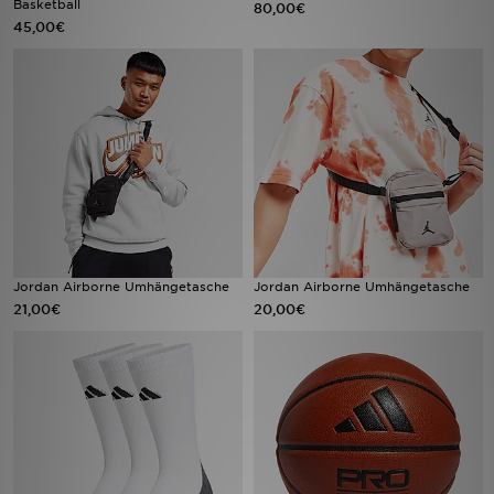
Basketball
80,00€
45,00€
Filialfinder
Mein JD
Hilfe & Kontakt
Geschenkgutschein
Studenten
Jordan Airborne Umhängetasche
Jordan Airborne Umhängetasche
Blog
21,00€
20,00€