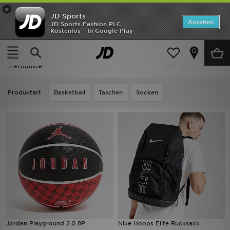
×
JD Sports
ANGEBOTE
Ansehen
JD Sports Fashion PLC
Kostenlos - In Google Play
Home
Herren
Neuheiten
Herren - Basketball - Accessoires
Verfeinern
Herren
11 Produkte
Damen
Produktart
Basketball
Taschen
Socken
Kinder
Bestsellers
Marken
Fußball
Sport
Jordan Playground 2.0 8P
Nike Hoops Elite Rucksack
Lade die APP