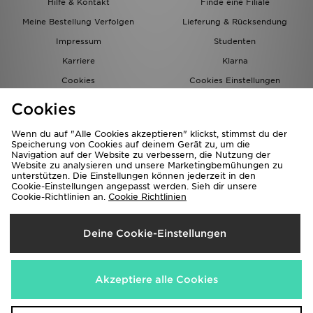
Hilfe & Kontakt
Finde eine Filiale
Meine Bestellung Verfolgen
Lieferung & Rücksendung
Impressum
Studenten
Karriere
Klarna
Cookies
Cookies Einstellungen
Datenschutz
Lade Die App
Cookies
Partnerprogramm
JD Blog
Wenn du auf "Alle Cookies akzeptieren" klickst, stimmst du der
Speicherung von Cookies auf deinem Gerät zu, um die
Navigation auf der Website zu verbessern, die Nutzung der
Website zu analysieren und unsere Marketingbemühungen zu
unterstützen. Die Einstellungen können jederzeit in den
Cookie-Einstellungen angepasst werden. Sieh dir unsere
Cookie-Richtlinien an.
Cookie Richtlinien
Lieferung Nach
Deine Cookie-Einstellungen
Deutschland
Wir akzeptieren folgende Zahlungsmethoden
Akzeptiere alle Cookies