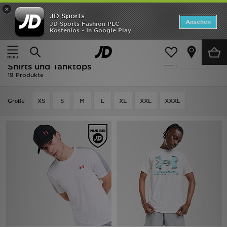
×
JD Sports
ANGEBOTE
Ansehen
JD Sports Fashion PLC
Kostenlos - In Google Play
Home
Herren
Herrenbekleidung
T-Shirts und Tanktops
Neuheiten
Herren - Weiss Under Armour T-
Verfeinern
Herren
Shirts und Tanktops
19 Produkte
Damen
Grӧße
XS
S
M
L
XL
XXL
XXXL
Kinder
Bestsellers
Marken
Fußball
Sport
Lade die APP