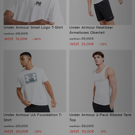
Under Armour Small Logo T-Shirt
Under Armour HeatGear
Ärmelloses Oberteil
28,00€
vorher
Jetzt
35,00€
15,00€
vorher
- 46%
Jetzt
25,00€
- 29%
Under Armour UA Foundation T-
Under Armour 2-Pack Ribbed Tank
Shirt
Top
28,00€
38,00€
vorher
vorher
Jetzt
Jetzt
20,00€
30,00€
- 29%
- 21%