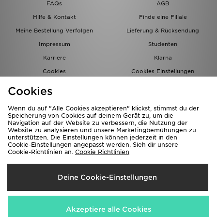
FAQs
AGB
Hilfe & Kontakt
Finde eine Filiale
Meine Bestellung Verfolgen
Lieferung & Rücksendung
Impressum
Studenten
Karriere
Klarna
Cookies
Cookies Einstellungen
Datenschutz
Lade Die App
Cookies
Partnerprogramm
JD Blog
Wenn du auf "Alle Cookies akzeptieren" klickst, stimmst du der
Speicherung von Cookies auf deinem Gerät zu, um die
Navigation auf der Website zu verbessern, die Nutzung der
Website zu analysieren und unsere Marketingbemühungen zu
unterstützen. Die Einstellungen können jederzeit in den
Cookie-Einstellungen angepasst werden. Sieh dir unsere
Cookie-Richtlinien an.
Cookie Richtlinien
Lieferung Nach
Deine Cookie-Einstellungen
Deutschland
Wir akzeptieren folgende Zahlungsmethoden
Akzeptiere alle Cookies