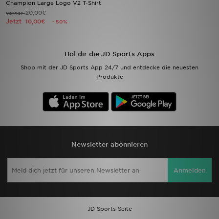
Champion Large Logo V2 T-Shirt
20,00€
vorher
Jetzt
Filialfinder
10,00€
- 50%
Mein JD
Hol dir die JD Sports Apps
Hilfe & Kontakt
Shop mit der JD Sports App 24/7 und entdecke die neuesten
Produkte
Geschenkgutschein
Studenten
Blog
Newsletter abonnieren
Anmelden
JD Sports Seite