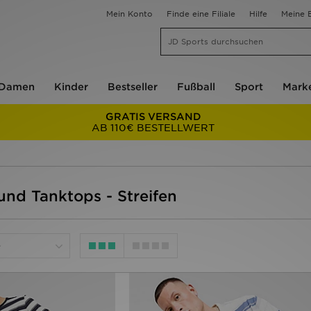
Mein Konto
Finde eine Filiale
Hilfe
Meine B
Damen
Kinder
Bestseller
Fußball
Sport
Mark
GRATIS VERSAND
AB 110€ BESTELLWERT
und Tanktops - Streifen