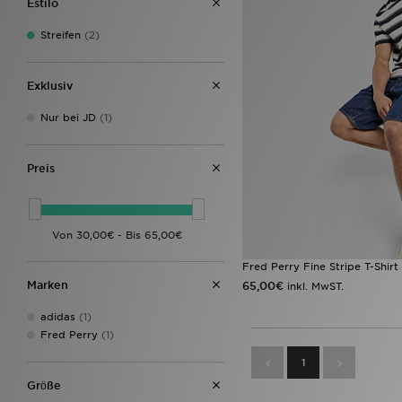
Estilo
Streifen
(2)
Exklusiv
Nur bei JD
(1)
Preis
Fred Perry Fine Stripe T-Shirt
Marken
65,00€
inkl. MwST.
adidas
(1)
Fred Perry
(1)
1
Grӧße