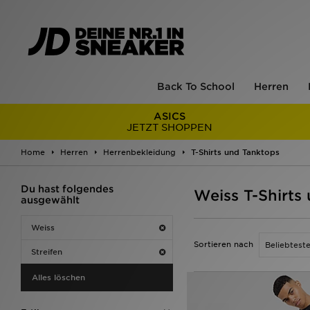
Back To School
Herren
ASICS
JETZT SHOPPEN
Home
Herren
Herrenbekleidung
T-Shirts und Tanktops
Du hast folgendes
Weiss T-Shirts 
ausgewählt
Weiss
Sortieren nach
Streifen
Alles löschen