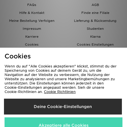
FAQs
AGB
Hilfe & Kontakt
Finde eine Filiale
Meine Bestellung Verfolgen
Lieferung & Rücksendung
Impressum
Studenten
Karriere
Klarna
Cookies
Cookies Einstellungen
Datenschutz
Lade Die App
Cookies
Partnerprogramm
JD Blog
Wenn du auf "Alle Cookies akzeptieren" klickst, stimmst du der
Speicherung von Cookies auf deinem Gerät zu, um die
Navigation auf der Website zu verbessern, die Nutzung der
Website zu analysieren und unsere Marketingbemühungen zu
unterstützen. Die Einstellungen können jederzeit in den
Cookie-Einstellungen angepasst werden. Sieh dir unsere
Cookie-Richtlinien an.
Cookie Richtlinien
Lieferung Nach
Deine Cookie-Einstellungen
Deutschland
Wir akzeptieren folgende Zahlungsmethoden
Akzeptiere alle Cookies