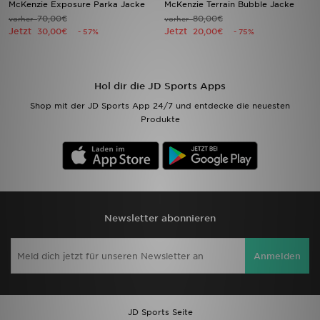
McKenzie Exposure Parka Jacke
McKenzie Terrain Bubble Jacke
70,00€
80,00€
vorher
vorher
Jetzt
Jetzt
Filialfinder
30,00€
20,00€
- 57%
- 75%
Mein JD
Hol dir die JD Sports Apps
Hilfe & Kontakt
Shop mit der JD Sports App 24/7 und entdecke die neuesten
Produkte
Geschenkgutschein
Studenten
Blog
Newsletter abonnieren
Anmelden
JD Sports Seite