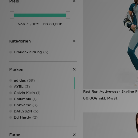
Preis
Kategorien
Frauenkleidung
(5)
Marken
adidas
(59)
AYBL
(3)
Red Run Activewear Skyline 
Calvin Klein
(1)
80,00€
inkl. MwST.
Columbia
(1)
Converse
(3)
DAILYSZN
(5)
Ed Hardy
(2)
HOKA
(1)
Hoodrich
(4)
Farbe
Jordan
(3)