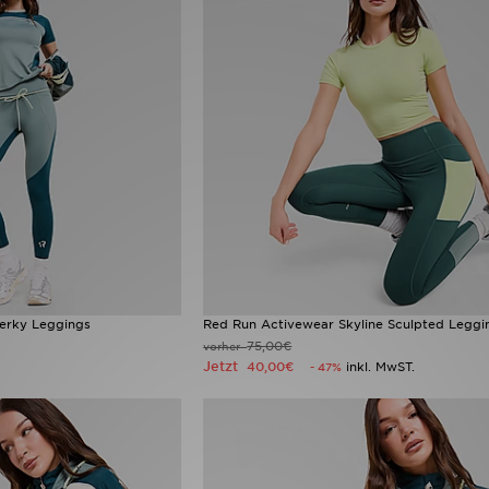
Perky Leggings
Red Run Activewear Skyline Sculpted Leggi
75,00€
vorher
Jetzt
40,00€
inkl. MwST.
- 47%