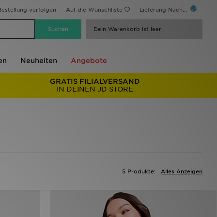
estellung verfolgen
Auf die Wunschliste
Lieferung Nach...
Dein Warenkorb ist leer
en
Neuheiten
Angebote
GRATIS FILIALVERSAND
IN DEINEN JD STORE
5 Produkte:
Alles Anzeigen