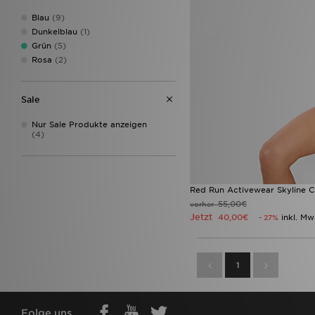
JUICY COUTURE
(1)
Blau
(9)
MONTIREX
(2)
Dunkelblau
(1)
New Balance
(3)
Grün
(5)
New Era
(8)
Rosa
(2)
Nike
(11)
PUMA
(1)
Red Run Activewear
(5)
Sale
Reebok
(2)
Stanley
(4)
Nur Sale Produkte anzeigen
(4)
The North Face
(2)
Trailberg
(3)
UGG
(2)
Under Armour
(18)
Red Run Activewear Skyline C
Unlike Humans
(6)
55,00€
vorher
Von Dutch
(4)
Jetzt
40,00€
inkl. Mw
- 27%
1
Folge uns