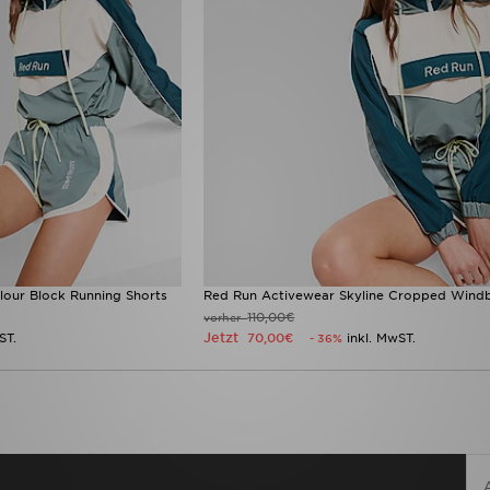
lour Block Running Shorts
Red Run Activewear Skyline Cropped Wind
110,00€
vorher
Jetzt
ST.
70,00€
inkl. MwST.
- 36%