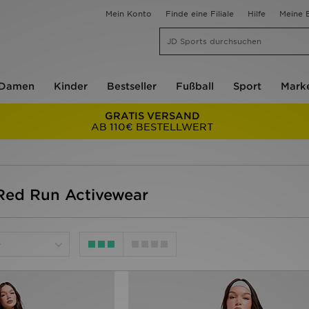
Mein Konto
Finde eine Filiale
Hilfe
Meine B
Damen
Kinder
Bestseller
Fußball
Sport
Mark
GRATIS VERSAND
AB 110€ BESTELLWERT
Red Run Activewear