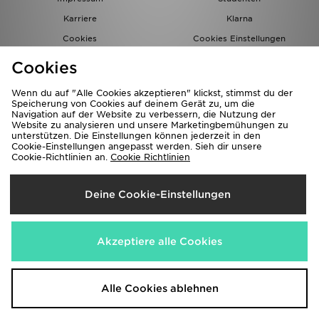
Karriere
Klarna
Cookies
Cookies Einstellungen
Datenschutz
Lade Die App
Cookies
Partnerprogramm
JD Blog
Wenn du auf "Alle Cookies akzeptieren" klickst, stimmst du der
Speicherung von Cookies auf deinem Gerät zu, um die
Navigation auf der Website zu verbessern, die Nutzung der
Website zu analysieren und unsere Marketingbemühungen zu
unterstützen. Die Einstellungen können jederzeit in den
Cookie-Einstellungen angepasst werden. Sieh dir unsere
Cookie-Richtlinien an.
Cookie Richtlinien
Lieferung Nach
Deine Cookie-Einstellungen
Deutschland
Wir akzeptieren folgende Zahlungsmethoden
Akzeptiere alle Cookies
Corporate Website
www.jdplc.com
Alle Cookies ablehnen
Copyright © 2026 JD Sports Alle Rechte vorbehalten