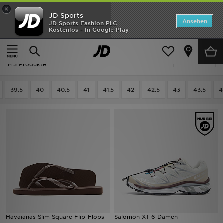
×
JD Sports
ANGEBOTE
Ansehen
JD Sports Fashion PLC
Kostenlos - In Google Play
Home
Frauen
Frauenschuhe
Neuheiten
Frauen - Braun Frauenschuhe
Verfeinern
Herren
145 Produkte
Damen
39.5
40
40.5
41
41.5
42
42.5
43
43.5
4
Kinder
Bestsellers
Marken
Fußball
Sport
Havaianas Slim Square Flip-Flops
Salomon XT-6 Damen
Lade die APP