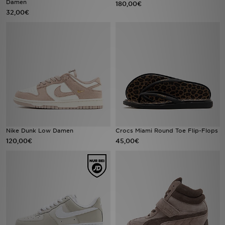
Damen
180,00€
32,00€
Filialfinder
Mein JD
Hilfe & Kontakt
Geschenkgutschein
Studenten
Nike Dunk Low Damen
Crocs Miami Round Toe Flip-Flops
Blog
120,00€
45,00€