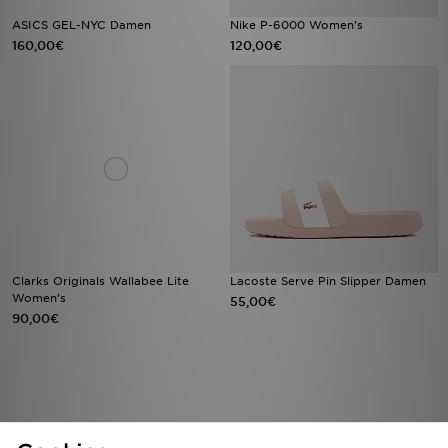
ASICS GEL-NYC Damen
Nike P-6000 Women's
160,00€
120,00€
Clarks Originals Wallabee Lite
Lacoste Serve Pin Slipper Damen
Women's
55,00€
90,00€