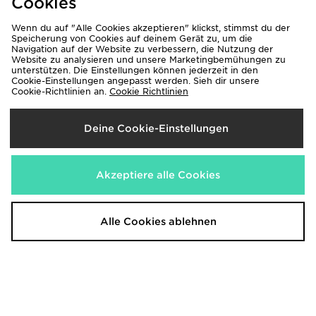
Cookies
Wenn du auf "Alle Cookies akzeptieren" klickst, stimmst du der
Speicherung von Cookies auf deinem Gerät zu, um die
Navigation auf der Website zu verbessern, die Nutzung der
Website zu analysieren und unsere Marketingbemühungen zu
unterstützen. Die Einstellungen können jederzeit in den
adidas Vl Court 3.0 Schuh
adidas Originals Tokyo Shoes
Cookie-Einstellungen angepasst werden. Sieh dir unsere
70,00€
100,00€
Cookie-Richtlinien an.
Cookie Richtlinien
Deine Cookie-Einstellungen
Akzeptiere alle Cookies
Alle Cookies ablehnen
Birkenstock Arizona Birko-Flor
adidas Vl Court Bold Schuh
Damen
80,00€
100,00€