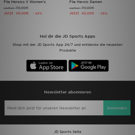
Fila Heroics II Women's
Fila Heroic Damen
70,00€
70,00€
vorher
vorher
Jetzt
Jetzt
Filialfinder
40,00€
45,00€
- 43%
- 36%
Mein JD
Hol dir die JD Sports Apps
Hilfe & Kontakt
Shop mit der JD Sports App 24/7 und entdecke die neuesten
Produkte
Geschenkgutschein
Studenten
Blog
Newsletter abonnieren
Anmelden
JD Sports Seite