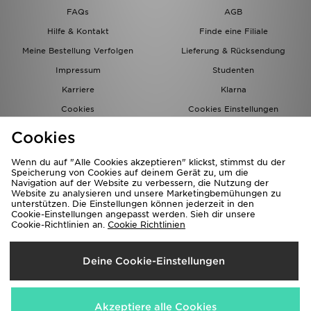
FAQs
AGB
Hilfe & Kontakt
Finde eine Filiale
Meine Bestellung Verfolgen
Lieferung & Rücksendung
Impressum
Studenten
Karriere
Klarna
Cookies
Cookies Einstellungen
Datenschutz
Lade Die App
Cookies
Partnerprogramm
JD Blog
Wenn du auf "Alle Cookies akzeptieren" klickst, stimmst du der
Speicherung von Cookies auf deinem Gerät zu, um die
Navigation auf der Website zu verbessern, die Nutzung der
Website zu analysieren und unsere Marketingbemühungen zu
unterstützen. Die Einstellungen können jederzeit in den
Cookie-Einstellungen angepasst werden. Sieh dir unsere
Cookie-Richtlinien an.
Cookie Richtlinien
Lieferung Nach
Deine Cookie-Einstellungen
Deutschland
Wir akzeptieren folgende Zahlungsmethoden
Akzeptiere alle Cookies