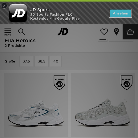
×
JD Sports
ANGEBOTE
Ansehen
JD Sports Fashion PLC
Kostenlos - In Google Play
Home
Frauen
Frauenschuhe
Neuheiten
Ausverkauf | Weiss Frauenschuhe -
Verfeinern
Herren
Fila Heroics
2 Produkte
Damen
Grӧße
37.5
38.5
40
Kinder
Bestsellers
Marken
Fußball
Sport
Lade die APP