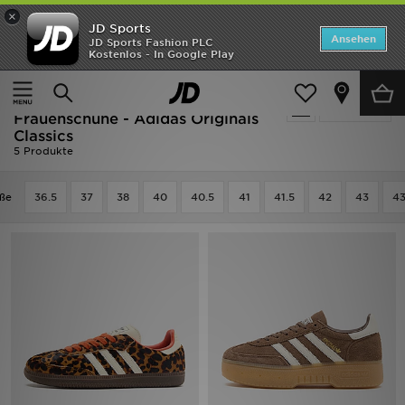
×
JD Sports
ANGEBOTE
Ansehen
JD Sports Fashion PLC
Kostenlos - In Google Play
Home
Frauen
Frauenschuhe
Neuheiten
Ausverkauf | Braun Adidas
Verfeinern
Herren
Frauenschuhe - Adidas Originals
Classics
5 Produkte
Damen
Kinder
ße
36.5
37
38
40
40.5
41
41.5
42
43
43
Bestsellers
Marken
Fußball
Sport
Lade die APP