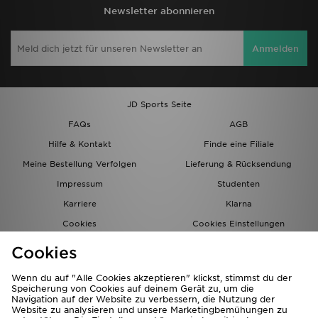
Newsletter abonnieren
Anmelden
JD Sports Seite
FAQs
AGB
Hilfe & Kontakt
Finde eine Filiale
Meine Bestellung Verfolgen
Lieferung & Rücksendung
Impressum
Studenten
Karriere
Klarna
Cookies
Cookies Einstellungen
Datenschutz
Lade Die App
Cookies
Partnerprogramm
JD Blog
Wenn du auf "Alle Cookies akzeptieren" klickst, stimmst du der
Speicherung von Cookies auf deinem Gerät zu, um die
Navigation auf der Website zu verbessern, die Nutzung der
Website zu analysieren und unsere Marketingbemühungen zu