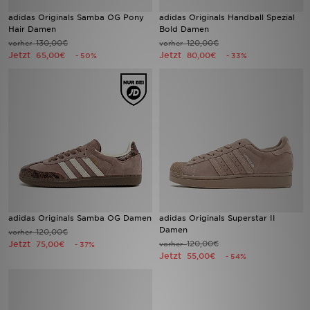
adidas Originals Samba OG Pony
adidas Originals Handball Spezial
Hair Damen
Bold Damen
Filialfinder
130,00€
120,00€
vorher
vorher
Jetzt
Jetzt
65,00€
80,00€
- 50%
- 33%
Mein JD
Hilfe & Kontakt
Geschenkgutschein
Studenten
Blog
adidas Originals Samba OG Damen
adidas Originals Superstar II
Damen
120,00€
vorher
Jetzt
120,00€
75,00€
vorher
- 37%
Jetzt
55,00€
- 54%