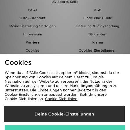
JD Sports Seite
FAQs
AGB
Hilfe & Kontakt
Finde eine Filiale
Meine Bestellung Verfolgen
Lieferung & Rücksendung
Impressum
Studenten
Karriere
Klarna
Cookies
Cookies Einstellungen
Datenschutz
Lade Die App
Cookies
Partnerprogramm
JD Blog
Wenn du auf "Alle Cookies akzeptieren" klickst, stimmst du der
Speicherung von Cookies auf deinem Gerät zu, um die
Navigation auf der Website zu verbessern, die Nutzung der
Website zu analysieren und unsere Marketingbemühungen zu
unterstützen. Die Einstellungen können jederzeit in den
Cookie-Einstellungen angepasst werden. Sieh dir unsere
Cookie-Richtlinien an.
Cookie Richtlinien
Lieferung Nach
Deine Cookie-Einstellungen
Deutschland