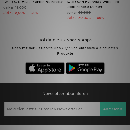
DAILYSZN Heat Triangel Bikinihose
DAILYSZN Everyday Wide Leg
Jogginghose Damen
18,00€
vorher
Jetzt
50,00€
Filialfinder
8,00€
vorher
- 56%
Jetzt
30,00€
- 40%
Mein JD
Hilfe & Kontakt
Hol dir die JD Sports Apps
Shop mit der JD Sports App 24/7 und entdecke die neuesten
Geschenkgutschein
Produkte
Studenten
Blog
Newsletter abonnieren
Anmelden