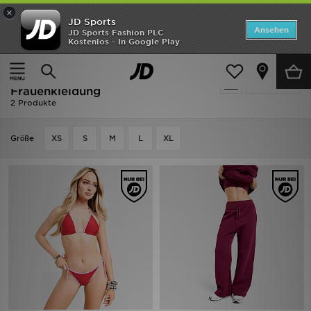
×
JD Sports
ANGEBOTE
Ansehen
JD Sports Fashion PLC
Kostenlos - In Google Play
Home
Frauen
Frauenkleidung
Neuheiten
Frauen - Rot DAILYSZN
Verfeinern
Herren
Frauenkleidung
2 Produkte
Damen
Grӧße
XS
S
M
L
XL
Kinder
Bestsellers
Marken
Fußball
Sport
Lade die APP