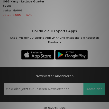
UGG Karsyn Lettuce Quarter
Socks
15,00€
vorher
Filialfinder
Jetzt
5,00€
- 67%
Mein JD
Hol dir die JD Sports Apps
Hilfe & Kontakt
Shop mit der JD Sports App 24/7 und entdecke die neuesten
Produkte
Geschenkgutschein
Studenten
Blog
Newsletter abonnieren
Anmelden
JD Sports Seite