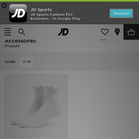
×
JD Sports
ANGEBOTE
Ansehen
JD Sports Fashion PLC
Kostenlos - In Google Play
Home
Frauen
Frauen Accessoires
Neuheiten
Ausverkauf | Frauen - UGG Frauen
Verfeinern
Herren
Accessoires
Produkt
Damen
Grӧße
5-10
Kinder
Bestsellers
Marken
Fußball
Sport
Lade die APP