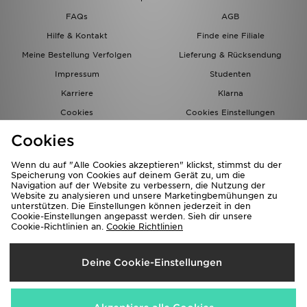
FAQs
AGB
Hilfe & Kontakt
Finde eine Filiale
Meine Bestellung Verfolgen
Lieferung & Rücksendung
Impressum
Studenten
Karriere
Klarna
Cookies
Cookies Einstellungen
Datenschutz
Lade Die App
Cookies
Partnerprogramm
JD Blog
Wenn du auf "Alle Cookies akzeptieren" klickst, stimmst du der
Speicherung von Cookies auf deinem Gerät zu, um die
Navigation auf der Website zu verbessern, die Nutzung der
Website zu analysieren und unsere Marketingbemühungen zu
unterstützen. Die Einstellungen können jederzeit in den
Cookie-Einstellungen angepasst werden. Sieh dir unsere
Cookie-Richtlinien an.
Cookie Richtlinien
Lieferung Nach
Deine Cookie-Einstellungen
Deutschland
Wir akzeptieren folgende Zahlungsmethoden