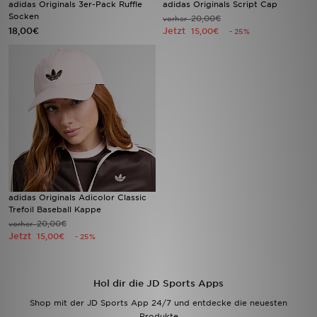
adidas Originals 3er-Pack Ruffle
adidas Originals Script Cap
Socken
20,00€
vorher
18,00€
Jetzt
Filialfinder
15,00€
- 25%
Mein JD
Hilfe & Kontakt
Geschenkgutschein
Studenten
Blog
adidas Originals Adicolor Classic
Trefoil Baseball Kappe
20,00€
vorher
Jetzt
15,00€
- 25%
Hol dir die JD Sports Apps
Shop mit der JD Sports App 24/7 und entdecke die neuesten
Produkte