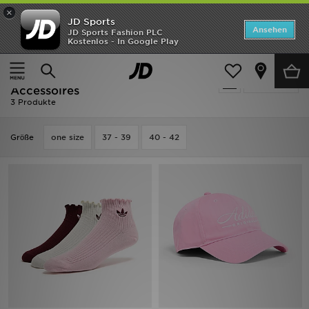
×
JD Sports
ANGEBOTE
Ansehen
JD Sports Fashion PLC
Kostenlos - In Google Play
Home
Frauen
Frauen Accessoires
Neuheiten
Frauen - Rosa Adidas Frauen
Verfeinern
Herren
Accessoires
3 Produkte
Damen
Grӧße
one size
37 - 39
40 - 42
Kinder
Bestsellers
Marken
Fußball
Sport
Lade die APP